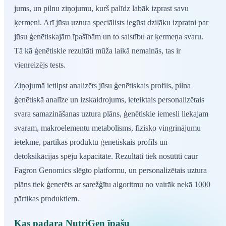
jums, un pilnu ziņojumu, kurš palīdz labāk izprast savu
ķermeni. Arī jūsu uztura speciālists iegūst dziļāku izpratni par
jūsu ģenētiskajām īpašībām un to saistību ar ķermeņa svaru.
Tā kā ģenētiskie rezultāti mūža laikā nemainās, tas ir
vienreizējs tests.
Ziņojumā ietilpst analizēts jūsu ģenētiskais profils, pilna
ģenētiskā analīze un izskaidrojums, ieteiktais personalizētais
svara samazināšanas uztura plāns, ģenētiskie iemesli liekajam
svaram, makroelementu metabolisms, fizisko vingrinājumu
ietekme, pārtikas produktu ģenētiskais profils un
detoksikācijas spēju kapacitāte. Rezultāti tiek nosūtīti caur
Fagron Genomics slēgto platformu, un personalizētais uztura
plāns tiek ģenerēts ar sarežģītu algoritmu no vairāk nekā 1000
pārtikas produktiem.
Kas padara NutriGen īpašu