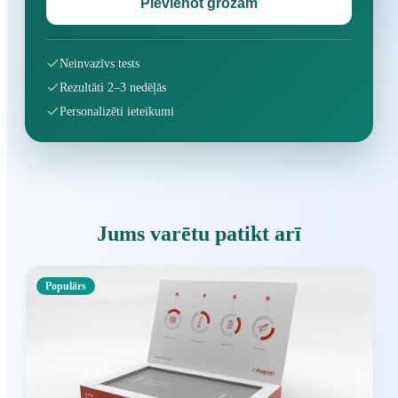
Pievienot grozam
Neinvazīvs tests
Rezultāti 2–3 nedēļās
Personalizēti ieteikumi
Jums varētu patikt arī
Populārs