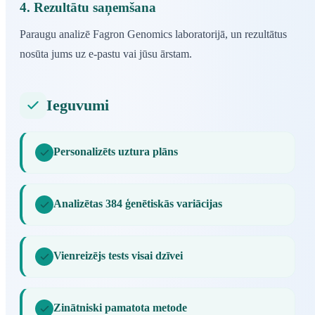
4. Rezultātu saņemšana
Paraugu analizē Fagron Genomics laboratorijā, un rezultātus
nosūta jums uz e-pastu vai jūsu ārstam.
Ieguvumi
Personalizēts uztura plāns
Analizētas 384 ģenētiskās variācijas
Vienreizējs tests visai dzīvei
Zinātniski pamatota metode