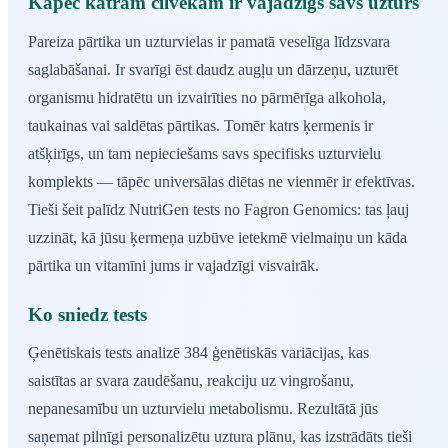
Kāpēc katram cilvēkam ir vajadzīgs savs uzturs
Pareiza pārtika un uzturvielas ir pamatā veselīga līdzsvara
saglabāšanai. Ir svarīgi ēst daudz augļu un dārzeņu, uzturēt
organismu hidratētu un izvairīties no pārmērīga alkohola,
taukainas vai saldētas pārtikas. Tomēr katrs ķermenis ir
atšķirīgs, un tam nepieciešams savs specifisks uzturvielu
komplekts — tāpēc universālas diētas ne vienmēr ir efektīvas.
Tieši šeit palīdz NutriGen tests no Fagron Genomics: tas ļauj
uzzināt, kā jūsu ķermeņa uzbūve ietekmē vielmaiņu un kāda
pārtika un vitamīni jums ir vajadzīgi visvairāk.
Ko sniedz tests
Ģenētiskais tests analizē 384 ģenētiskās variācijas, kas
saistītas ar svara zaudēšanu, reakciju uz vingrošanu,
nepanesamību un uzturvielu metabolismu. Rezultātā jūs
saņemat pilnīgi personalizētu uztura plānu, kas izstrādāts tieši