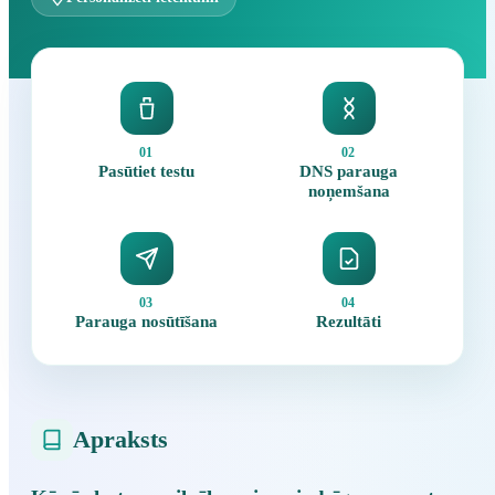
01
02
Pasūtiet testu
DNS parauga
noņemšana
03
04
Parauga nosūtīšana
Rezultāti
Apraksts