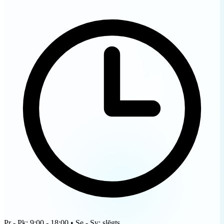
Pr - Pk: 9:00 - 18:00 • Se - Sv: slēgts