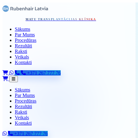
Pāriet uz galveno saturu
Sākums - Skip to content
MATU TRANSPLANTĀCIJAS KLĪNIKA
Sākums
Par Mums
Procedūras
Rezultāti
Raksti
Veikals
Kontakti
+371 267 777 76
Sākums
Par Mums
Procedūras
Rezultāti
Raksti
Veikals
Kontakti
+371 267 777 76