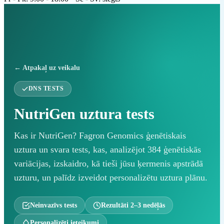
← Atpakaļ uz veikalu
DNS TESTS
NutriGen uztura tests
Kas ir NutriGen? Fagron Genomics ģenētiskais
uztura un svara tests, kas, analizējot 384 ģenētiskās
variācijas, izskaidro, kā tieši jūsu ķermenis apstrādā
uzturu, un palīdz izveidot personalizētu uztura plānu.
Neinvazīvs tests
Rezultāti 2–3 nedēļās
Personalizēti ieteikumi