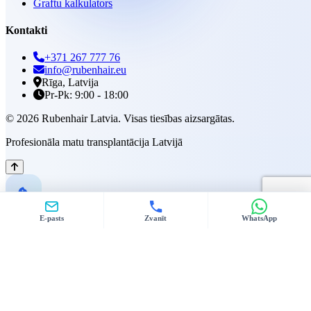
Graftu kalkulators
Kontakti
+371 267 777 76
info@rubenhair.eu
Rīga, Latvija
Pr-Pk: 9:00 - 18:00
© 2026 Rubenhair Latvia. Visas tiesības aizsargātas.
Profesionāla matu transplantācija Latvijā
E-pasts
Zvanīt
WhatsApp
Mēs izmantojam sīkdatnes
Mēs izmantojam sīkdatnes, lai uzlabotu jūsu pieredzi mūsu vietnē.
Analītiskās un mārketinga sīkdatnes tiek izmantotas tikai ar jūsu
piekrišanu.
Pielāgot izvēli
Pieņemt visas