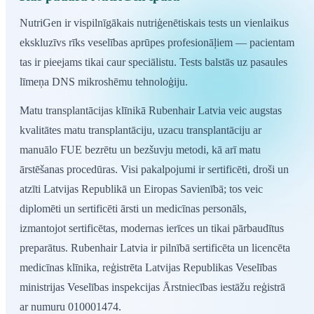
NutriGen ir vispilnīgākais nutriģenētiskais tests un vienlaikus
ekskluzīvs rīks veselības aprūpes profesionāļiem — pacientam
tas ir pieejams tikai caur speciālistu. Tests balstās uz pasaules
līmeņa DNS mikroshēmu tehnoloģiju.
Matu transplantācijas klīnikā Rubenhair Latvia veic augstas
kvalitātes matu transplantāciju, uzacu transplantāciju ar
manuālo FUE bezrētu un bezšuvju metodi, kā arī matu
ārstēšanas procedūras. Visi pakalpojumi ir sertificēti, droši un
atzīti Latvijas Republikā un Eiropas Savienībā; tos veic
diplomēti un sertificēti ārsti un medicīnas personāls,
izmantojot sertificētas, modernas ierīces un tikai pārbaudītus
preparātus. Rubenhair Latvia ir pilnībā sertificēta un licencēta
medicīnas klīnika, reģistrēta Latvijas Republikas Veselības
ministrijas Veselības inspekcijas Ārstniecības iestāžu reģistrā
ar numuru 010001474.