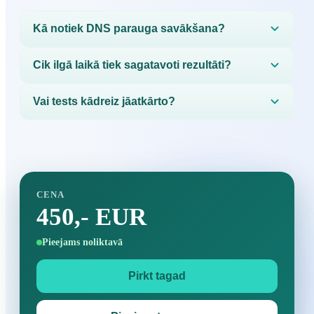
Kā notiek DNS parauga savākšana?
Paraugu savāc neinvazīvi mājas apstākļos ar siekalu vai
Cik ilgā laikā tiek sagatavoti rezultāti?
vaiga uztriepi, tāpēc asins analīze nav vajadzīga.
Rezultāti ir gatavi 2–3 nedēļu laikā pēc tam, kad
Vai tests kādreiz jāatkārto?
laboratorija ir saņēmusi jūsu paraugu.
Nē. Cilvēka DNS mūža laikā nemainās, tādēļ tests ir
vienreizējs un tā rezultāti paliek spēkā vienmēr.
CENA
450,- EUR
Pieejams noliktavā
Pirkt tagad