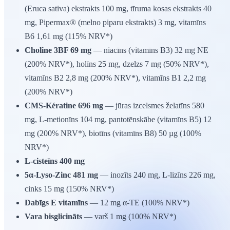
(Eruca sativa) ekstrakts 100 mg, tīruma kosas ekstrakts 40
mg, Pipermax® (melno piparu ekstrakts) 3 mg, vitamīns
B6 1,61 mg (115% NRV*)
Choline 3BF 69 mg
— niacīns (vitamīns B3) 32 mg NE
(200% NRV*), holīns 25 mg, dzelzs 7 mg (50% NRV*),
vitamīns B2 2,8 mg (200% NRV*), vitamīns B1 2,2 mg
(200% NRV*)
CMS-Kératine 696 mg
— jūras izcelsmes želatīns 580
mg, L-metionīns 104 mg, pantotēnskābe (vitamīns B5) 12
mg (200% NRV*), biotīns (vitamīns B8) 50 µg (100%
NRV*)
L-cisteīns 400 mg
5α-Lyso-Zinc 481 mg
— inozīts 240 mg, L-lizīns 226 mg,
cinks 15 mg (150% NRV*)
Dabīgs E vitamīns
— 12 mg α-TE (100% NRV*)
Vara bisglicināts
— varš 1 mg (100% NRV*)