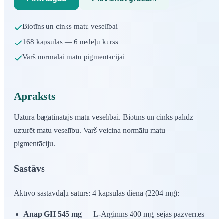
Biotīns un cinks matu veselībai
168 kapsulas — 6 nedēļu kurss
Varš normālai matu pigmentācijai
Apraksts
Uztura bagātinātājs matu veselībai. Biotīns un cinks palīdz
uzturēt matu veselību. Varš veicina normālu matu
pigmentāciju.
Sastāvs
Aktīvo sastāvdaļu saturs: 4 kapsulas dienā (2204 mg):
Anap GH 545 mg
— L-Arginīns 400 mg, sējas pazvērītes