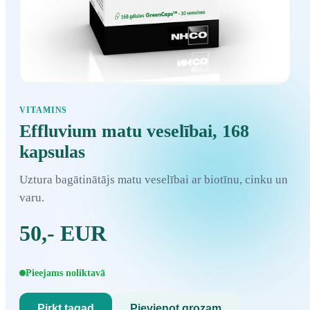
VITAMINS
Effluvium matu veselībai, 168
kapsulas
Uztura bagātinātājs matu veselībai ar biotīnu, cinku un
varu.
50,- EUR
Pieejams noliktavā
Pirkt tagad
Pievienot grozam