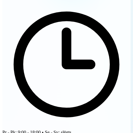
Pr - Pk: 9:00 - 18:00 • Se - Sv: slēgts