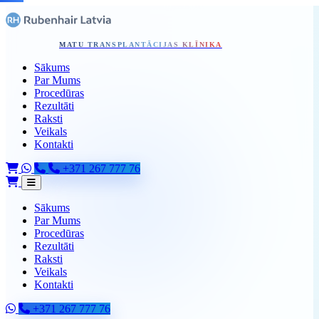
Pāriet uz galveno saturu
Sākums - Skip to content
MATU TRANSPLANTĀCIJAS KLĪNIKA
Sākums
Par Mums
Procedūras
Rezultāti
Raksti
Veikals
Kontakti
+371 267 777 76
Sākums
Par Mums
Procedūras
Rezultāti
Raksti
Veikals
Kontakti
+371 267 777 76