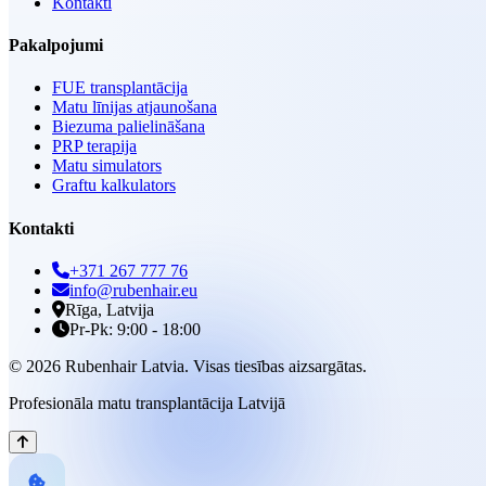
Kontakti
Pakalpojumi
FUE transplantācija
Matu līnijas atjaunošana
Biezuma palielināšana
PRP terapija
Matu simulators
Graftu kalkulators
Kontakti
+371 267 777 76
info@rubenhair.eu
Rīga, Latvija
Pr-Pk: 9:00 - 18:00
© 2026 Rubenhair Latvia. Visas tiesības aizsargātas.
Profesionāla matu transplantācija Latvijā